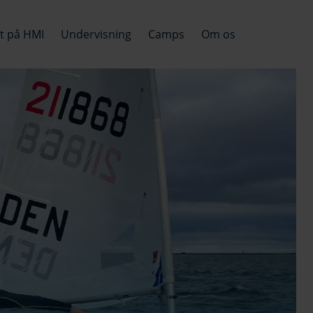
et på HMI
Undervisning
Camps
Om os