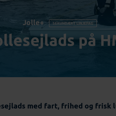
Jolle+
SEKUNDÆRT LINJEFAG
ollesejlads på H
esejlads med fart, frihed og frisk l