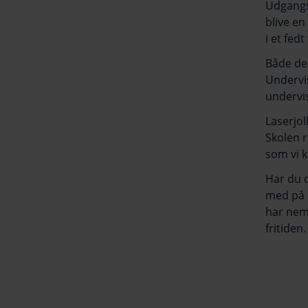
Udgangsp
blive en
i et fed
Både den
Undervis
undervi
Laserjol
Skolen r
som vi k
Har du d
med på H
har nem 
fritiden.