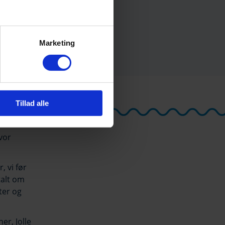
Marketing
Tillad alle
hvor
, vi før
talt om
ter og
er, Jolle