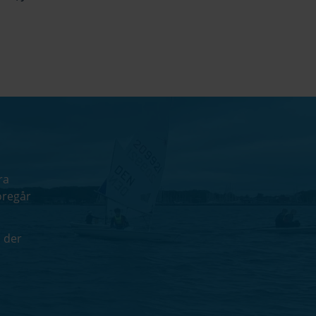
ra
oregår
u der