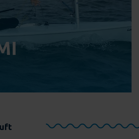
MI
uft