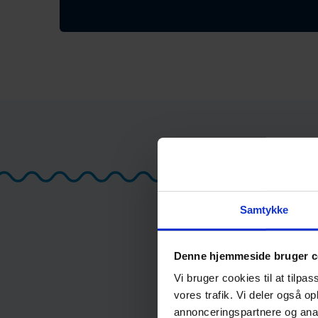
Du k
Samtykke
• To tr
• Under
Denne hjemmeside bruger c
• Person
Vi bruger cookies til at tilpas
• Niveau
vores trafik. Vi deler også 
annonceringspartnere og anal
• Linjet