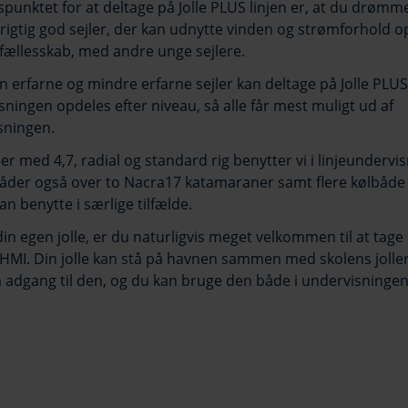
unktet for at deltage på Jolle PLUS linjen er, at du drømm
 rigtig god sejler, der kan udnytte vinden og strømforhold o
t fællesskab, med andre unge sejlere.
 erfarne og mindre erfarne sejler kan deltage på Jolle PLUS 
ningen opdeles efter niveau, så alle får mest muligt ud af
sningen.
ler med 4,7, radial og standard rig benytter vi i linjeundervi
åder også over to Nacra17 katamaraner samt flere kølbåde (
an benytte i særlige tilfælde.
in egen jolle, er du naturligvis meget velkommen til at tage
MI. Din jolle kan stå på havnen sammen med skolens joller
adgang til den, og du kan bruge den både i undervisningen