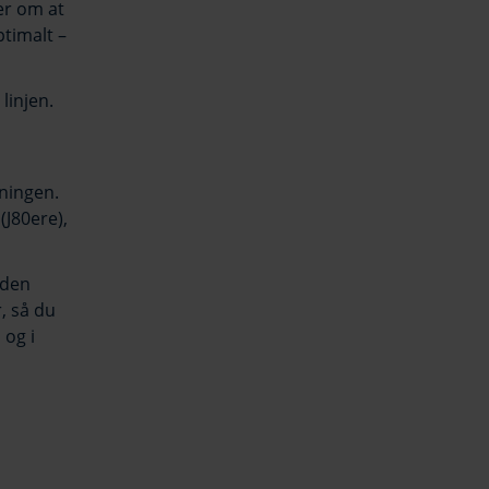
er om at
ptimalt –
linjen.
sningen.
J80ere),
 den
, så du
 og i