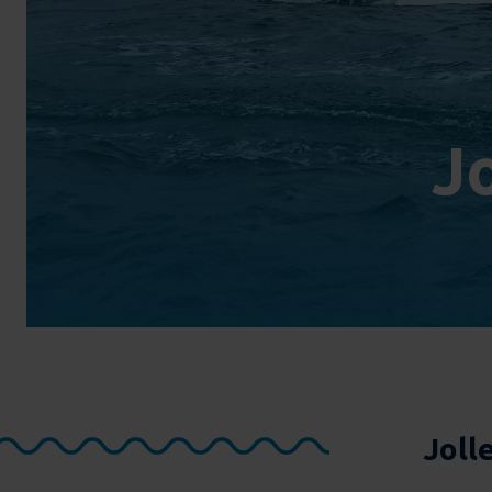
J
Joll