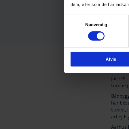
dem, eller som de har indsaml
Samtykkevalg
Nødvendig
Afvis
Linj
Jolle PL
turene g
Bådbygge
har besø
stedet, 
arbejds
Aarhus I