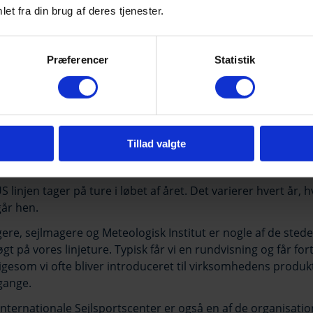
et fra din brug af deres tjenester.
Præferencer
Statistik
Tillad valgte
eture
US linjen tager på ture i løbet af året. Det varierer hvert år, 
år hen.
re, sejlmagere og Meteologisk Institut er nogle af de steder
gt på vores linjeture. Typisk får vi en rundvisning og får for
ligesom vi ofte bliver introduceret til virksomhedens produk
gange.
nternationale Sejlsportscenter er også en af de organisation