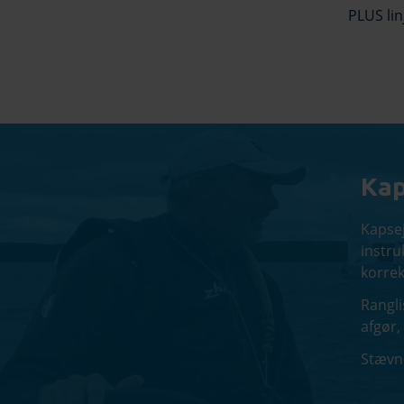
PLUS lin
Kap
Kapsej
instru
korrek
Rangli
afgør,
Stævne