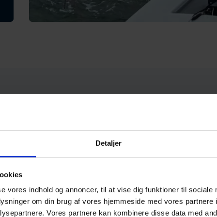
an forvente og glæde dig til…
Detaljer
æningspas om ugen
visning af kompetente instruktører
ookies
lig udvikling
se vores indhold og annoncer, til at vise dig funktioner til sociale
tilpasset sejladsundervisning
oplysninger om din brug af vores hjemmeside med vores partnere i
ysepartnere. Vores partnere kan kombinere disse data med andr
ure