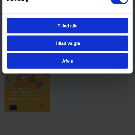
8300 Odder
+45 8655 7100
Tillad alle
info@hmi.dk
CVR nr.:12459475
Tillad valgte
EAN nr.: 5790002725678
Afvis