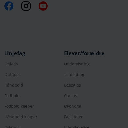
Linjefag
Elever/forældre
Sejlads
Undervisning
Outdoor
Tilmelding
Håndbold
Besøg os
Fodbold
Camps
Fodbold keeper
Økonomi
Håndbold keeper
Faciliteter
Dykning
Efterskolelivet