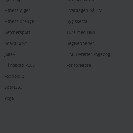
Fitness-piger
Hverdagen på HMI
Fitness-drenge
Byg skema
Ketchersport
Ture med HMI
BoardSport
Begivenheder
Jolle+
HMI Livretter kogebog
Håndbold PLUS
For forældre
Fodbold 2
Sport360
Yoga