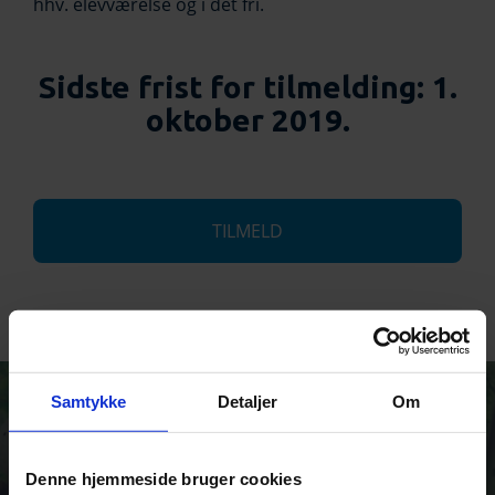
hhv. elevværelse og i det fri.
Sidste frist for tilmelding: 1.
oktober 2019.
TILMELD
Samtykke
Detaljer
Om
Denne hjemmeside bruger cookies