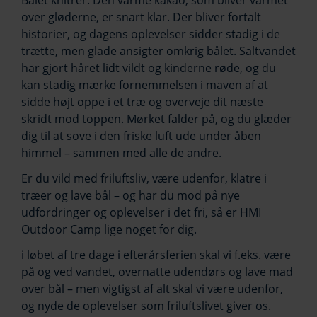
Bålet knitrer. Den varme kakao, som bliver varmet
over gløderne, er snart klar. Der bliver fortalt
historier, og dagens oplevelser sidder stadig i de
trætte, men glade ansigter omkrig bålet. Saltvandet
har gjort håret lidt vildt og kinderne røde, og du
kan stadig mærke fornemmelsen i maven af at
sidde højt oppe i et træ og overveje dit næste
skridt mod toppen. Mørket falder på, og du glæder
dig til at sove i den friske luft ude under åben
himmel – sammen med alle de andre.
Er du vild med friluftsliv, være udenfor, klatre i
træer og lave bål – og har du mod på nye
udfordringer og oplevelser i det fri, så er HMI
Outdoor Camp lige noget for dig.
i løbet af tre dage i efterårsferien skal vi f.eks. være
på og ved vandet, overnatte udendørs og lave mad
over bål – men vigtigst af alt skal vi være udenfor,
og nyde de oplevelser som friluftslivet giver os.