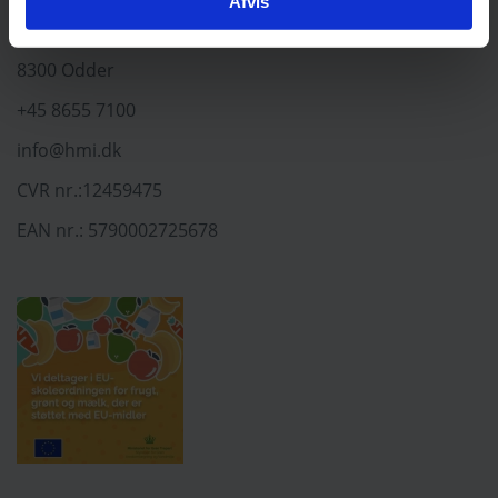
Afvis
Villavej 13-17, Hou
8300 Odder
+45 8655 7100
info@hmi.dk
CVR nr.:12459475
EAN nr.: 5790002725678