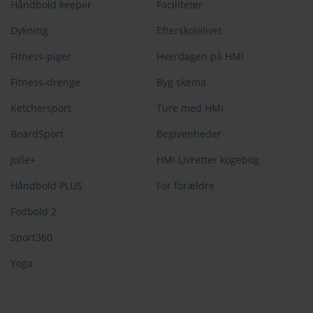
Håndbold keeper
Faciliteter
Dykning
Efterskolelivet
Fitness-piger
Hverdagen på HMI
Fitness-drenge
Byg skema
Ketchersport
Ture med HMI
BoardSport
Begivenheder
Jolle+
HMI Livretter kogebog
Håndbold PLUS
For forældre
Fodbold 2
Sport360
Yoga