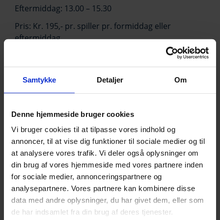
Eftermiddag: 13.00 – 15.30
Pris: Kr. 195,- pr. spiller pr. formiddag eller
eftermiddag
Tilmelding
Samtykke
Detaljer
Om
Tilmelding til
cb@hmi.dk
eller tlf.: 8655 7100.
Ved spørgsmål er du meget velkommen til at ringe
Denne hjemmeside bruger cookies
til os.
Vi bruger cookies til at tilpasse vores indhold og
annoncer, til at vise dig funktioner til sociale medier og til
at analysere vores trafik. Vi deler også oplysninger om
Kommende HMI GOAL
din brug af vores hjemmeside med vores partnere inden
STATION DAYS
for sociale medier, annonceringspartnere og
analysepartnere. Vores partnere kan kombinere disse
Lørdag den 20. marts 2021 – formiddag og
data med andre oplysninger, du har givet dem, eller som
eftermiddag
de har indsamlet fra din brug af deres tjenester.