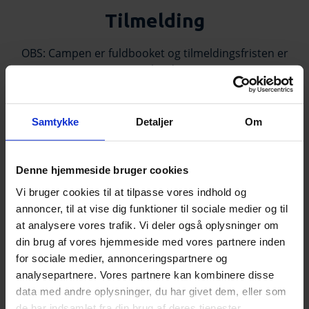
Tilmelding
OBS: Campen er fuldbooket og tilmeldingsfristen er
overskredet.
Ved at tilmelde dig nu, og inden den 15. maj kl.
12.00, har du mulighed for at komme på
venteliste
.
Samtykke
Detaljer
Om
(Tilmeldingsfrist: Søndag den 1. maj 2022)
Denne hjemmeside bruger cookies
Ja tak, tilmeld mig En Weekend på HMI
Vi bruger cookies til at tilpasse vores indhold og
annoncer, til at vise dig funktioner til sociale medier og til
at analysere vores trafik. Vi deler også oplysninger om
din brug af vores hjemmeside med vores partnere inden
for sociale medier, annonceringspartnere og
analysepartnere. Vores partnere kan kombinere disse
data med andre oplysninger, du har givet dem, eller som
de har indsamlet fra din brug af deres tjenester.