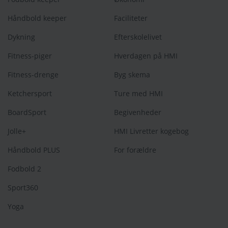
Håndbold keeper
Faciliteter
Dykning
Efterskolelivet
Fitness-piger
Hverdagen på HMI
Fitness-drenge
Byg skema
Ketchersport
Ture med HMI
BoardSport
Begivenheder
Jolle+
HMI Livretter kogebog
Håndbold PLUS
For forældre
Fodbold 2
Sport360
Yoga