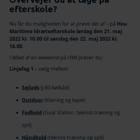
efterskole?
Nu får du muligheden for at prøve det af – på
Hou
Maritime Idrætsefterskole lørdag den 21. maj
2022 kl. 10.00 til søndag den 22. maj 2022 kl.
16.00
.
I løbet af en weekend på HMI prøver du:
Linjefag 1
– vælg mellem
S
ejlads
(J-80 kølbåd)
Outdoor
(klatring og kajak)
Fodbold
(Goal Station, teknisk træning og
spil)
Håndbold
(teknisk træning og spil)