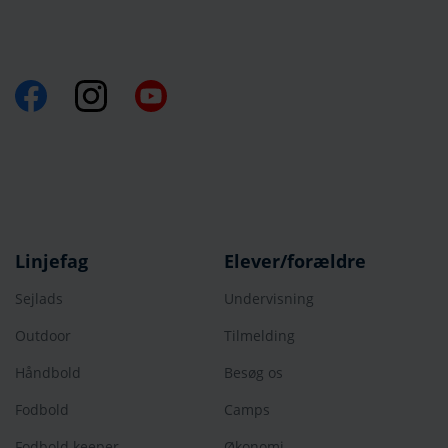
Linjefag
Elever/forældre
Sejlads
Undervisning
Outdoor
Tilmelding
Håndbold
Besøg os
Fodbold
Camps
Fodbold keeper
Økonomi