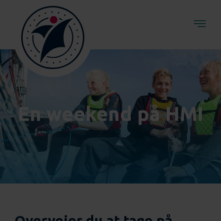
En weekend på HMI
Overvejer du at tage på