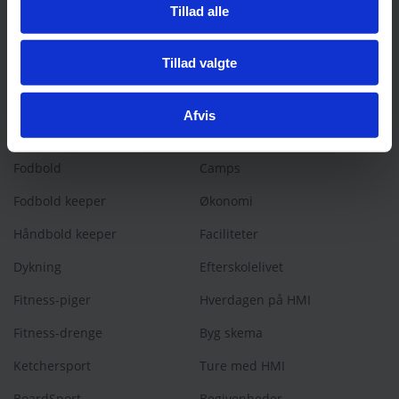
Tillad alle
Linjefag
Elever/forældre
Tillad valgte
Sejlads
Undervisning
Outdoor
Tilmelding
Afvis
Håndbold
Besøg os
Fodbold
Camps
Fodbold keeper
Økonomi
Håndbold keeper
Faciliteter
Dykning
Efterskolelivet
Fitness-piger
Hverdagen på HMI
Fitness-drenge
Byg skema
Ketchersport
Ture med HMI
BoardSport
Begivenheder