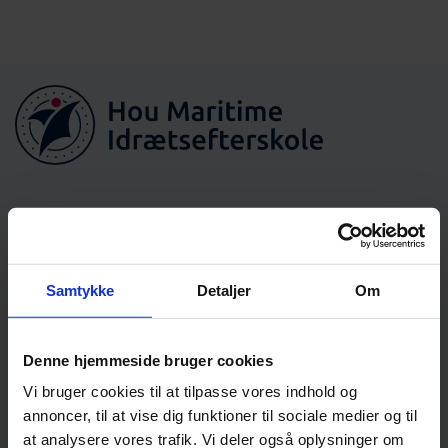
Hou Maritime Idrætsefterskole
Villavej 13-17, Hou
Samtykke
Detaljer
Om
8300 Odder
+45 8655 7100
Denne hjemmeside bruger cookies
info@hmi.dk
Vi bruger cookies til at tilpasse vores indhold og
annoncer, til at vise dig funktioner til sociale medier og til
CVR nr.:12459475
at analysere vores trafik. Vi deler også oplysninger om