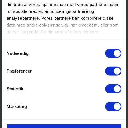
EAN nr.: 5790002725678
din brug af vores hjemmeside med vores partnere inden
for sociale medier, annonceringspartnere og
analysepartnere. Vores partnere kan kombinere disse
data med andre oplysninger, du har givet dem, eller som
de har indsamlet fra din brug af deres tjenester.
Samtykkevalg
Nødvendig
Præferencer
Statistik
Marketing